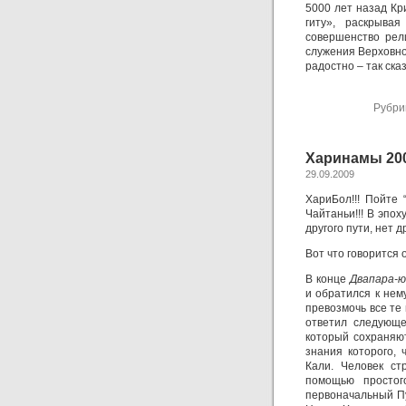
5000 лет назад Кр
гиту», раскрыва
совершенство рел
служения Верховно
радостно – так ска
Рубри
Харинамы 20
29.09.2009
ХариБол!!! Пойте
Чайтаньи!!! В эпох
другого пути, нет д
Вот что говорится 
В конце
Двапара-ю
и обратился к нему
превозмочь все те 
ответил cледующе
который сохраняю
знания которого,
Кали. Человек ст
помощью простог
первоначальный Пу