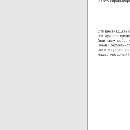
На что Хираньягар
Эти шестнадцать с
нет лучшего сред
(или силу
майи
, 
дживы
, окруженно
как солнце сияет 
лишь лучезарный 