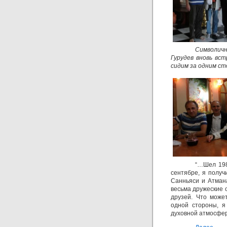
Символичн
Гурудев
вновь вст
сидим за одним с
“…Шел 198
сентябре, я полу
Санньяси и Атмана
весьма дружеские о
друзей. Что може
одной стороны, я
духовной атмосфере