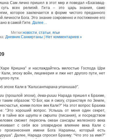
ишна Сам лично пришел в этот мир и поведал «Бхагавад-
я суть всех религий. Гита – это царь знания, само
игии, которое заключается в форме чистого преданного
й личности Бога. Это знание сокровенно и постижение его
зано в самой Гите.
Далее…
Метки:
новости
,
статьи
,
ягьи
ка:
Дневник Санкиртаны
|
Нет комментариев »
09
 “Харе Кришна” и наслаждайтесь милостью Господа Шри
у Кали, эпоху войн, лицемерия и лжи нет другого пути, нет
ругого пути.
об эпохе Кали в
“Калисантарана-упанишад”
.
ги
(прошлой эпохи),
дева-риши
Нарада пришел к Брахме,
 таким образом: “O Бог, как я смогу, cтранствуя по Земле,
несчастья, коими полон век Кали?” На этот вопрос Брахма
е: “Это хороший вопрос. Услышь от меня один секрет,
т в тайне все
шрути
и
смрити
(писания), и посредством
 человек сможет пересечь океан
сансары
железного века
ряхивает с себя все зловредное влияние века Кали с
о произнесения имени Бога Нараяны, который есть
руша”. Далее, Нарада спросил Брахму: “Что это за имя?”