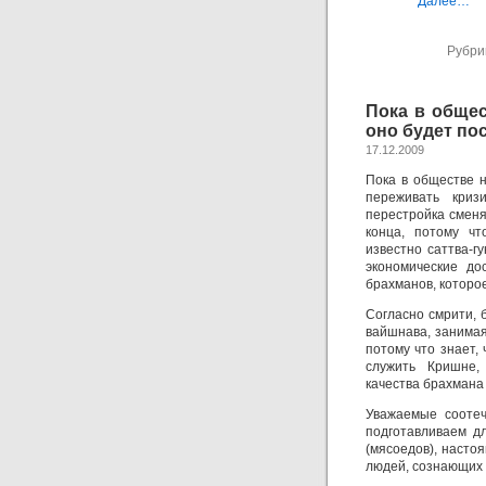
Далее…
Рубри
Пока в обще
оно будет по
17.12.2009
Пока в обществе 
переживать криз
перестройка сменяе
конца, потому чт
известно саттва-гу
экономические до
брахманов, которо
Согласно смрити, б
вайшнава, занимая
потому что знает,
служить Кришне,
качества брахмана 
Уважаемые соотеч
подготавливаем д
(мясоедов), настоя
людей, сознающих