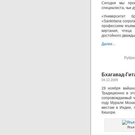
Сегодня мы про
специалиста, чье д
«Университет бр
«Sankirtana corpo
профессиям ягьяма
киртания, чтеца
достойного дважды
Далее…
Рубри
Бхагавад-Гит
04.12.2009
28 ноября вайшна
Традиционно в эт
сопровождаемый ч
году Мурали Моха
местам в Индии, 
Кишори.
Ягья