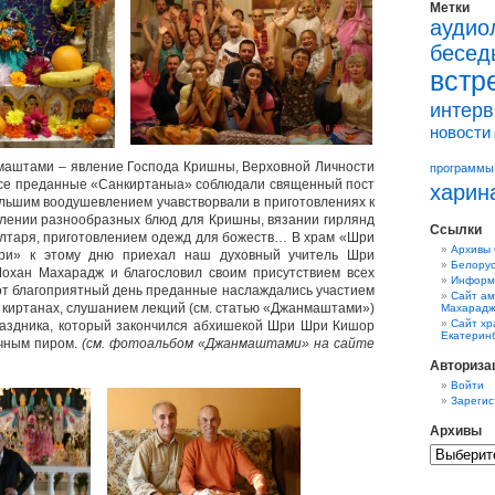
Метки
аудио
бесед
встр
интер
новости
аштами – явление Господа Кришны, Верховной Личности
программы
 все преданные «Санкиртаныа» соблюдали священный пост
харин
ольшим воодушевлением учавстворвали в приготовлениях к
влении разнообразных блюд для Кришны, вязании гирлянд
Ссылки
лтаря, приготовлением одежд для божеств…
В храм «Шри
Архивы
и» к этому дню приехал наш духовный учитель Шри
Белорус
хан Махарадж и благословил своим присутствием всех
Информа
от благоприятный день преданные наслаждались участием
Сайт ам
х киртанах, слушанием лекций (см. статью «Джанмаштами»)
Махарад
Сайт хр
раздника, который закончился абхишекой Шри Шри Кишор
Екатеринб
чным пиром.
(см. фотоальбом «Джанмаштами» на сайте
Авториза
Войти
Зарегис
Архивы