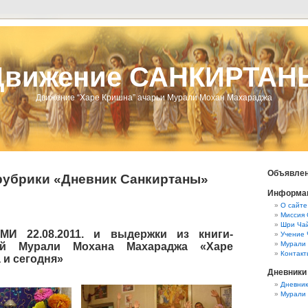
Движение САНКИРТАН
Движение “Харе Кришна” ачарьи Мурали Мохан Махараджа
Объявлен
рубрики «Дневник Санкиртаны»
Информа
О сайте
Миссия 
Шри Чай
И 22.08.2011. и выдержки из книги-
Учение 
Мурали
ий Мурали Мохана Махараджа «Харе
Контакт
 и сегодня»
Дневники
Дневник
Мурали