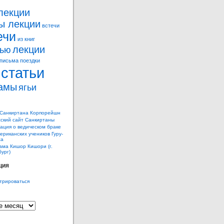
лекции
ы лекции
встечи
ечи
из книг
лекции
вью
письма
поездки
статьи
амы
ягьи
 Санкиртана Корпорейшн
ский сайт Санкиртаны
ция о ведическом браке
ериканских учеников Гуру-
жа
ама Кишор Кишори (г.
ург)
ция
трироваться