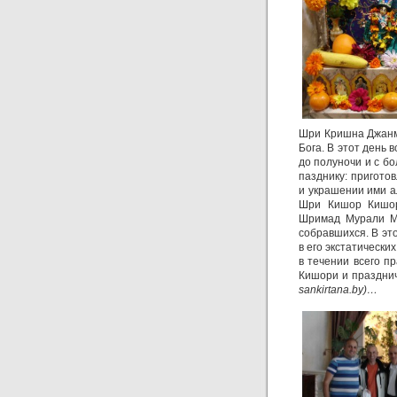
Шри Кришна Джанм
Бога. В этот день
до полуночи и с б
пазднику: пригото
и украшении ими а
Шри Кишор Кишор
Шримад Мурали Мо
собравшихся. В эт
в его экстатически
в течении всего п
Кишори и праздни
sankirtana.
by
)…