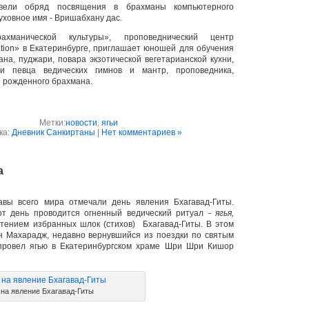
вели обряд посвящения в брахманы компьютерного
уховное имя - Вришабхану дас.
ахманической культуры», проповеднический центр
ration» в Екатеринбурге, приглашает юношей для обучения
на, пуджари, повара экзотической вегетарианской кухни,
 и певца ведических гимнов и мантр, проповедника,
 рожденного брахмана.
Метки:
новости
,
ягьи
ка:
Дневник Санкиртаны
|
Нет комментариев »
а
вы всего мира отмечали день явления Бхагавад-Гиты.
от день проводится огненный ведический ритуал -
ягья,
тением избранных шлок (стихов) Бхагавад-Гиты. В этом
н Махарадж, недавно вернувшийся из поездки по святым
провел ягью в Екатеринбургском храме Шри Шри Кишор
 на явление Бхагавад-Гиты