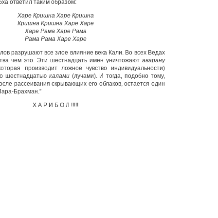
бха ответил таким образом:
Харе Кришна Харе Кришна
Кришна Кришна Харе Харе
Харе Рама Харе Рама
Рама Рама Харе Харе
лов разрушают все злое влияние века Кали. Во всех Ведах
ства чем это. Эти шестнадцать имен уничтожают
аварану
которая производит ложное чувство индивидуальности)
го шестнадцатью
калами
(лучами). И тогда, подобно тому,
после рассеивания скрывающих его облаков, остается один
Пара-Брахман.”
Х А Р И Б О Л !!!!!