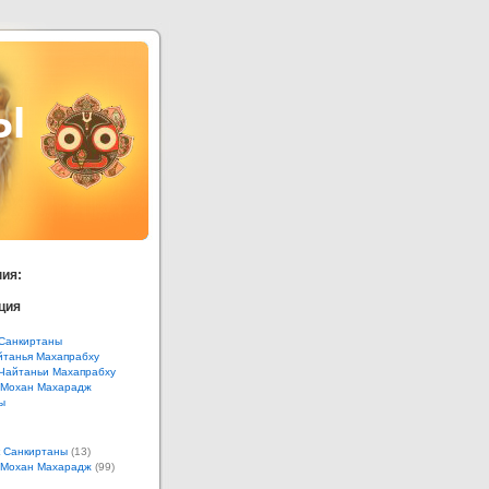
Ы
ия:
ция
Санкиртаны
танья Махапрабху
Чайтаньи Махапрабху
 Мохан Махарадж
ы
 Санкиртаны
(13)
 Мохан Махарадж
(99)