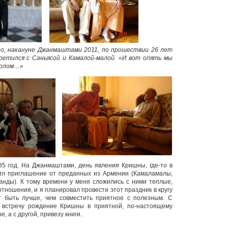
о, накануне Джанмаштами 2011, по прошествии 26 лет
ретился с Саньясой и Камалой-малой. «И вот опять мы
толом…»
5 год. На Джанмаштами, день явления Кришны, где-то в
чил приглашение от преданных из Армении (Камаламалы,
нды). К тому времени у меня сложились с ними теплые,
тношения, и я планировал провести этот праздник в кругу
т быть лучше, чем совместить приятное с полезным. С
 встречу рождение Кришны в приятной, по-настоящему
, а с другой, привезу книги.