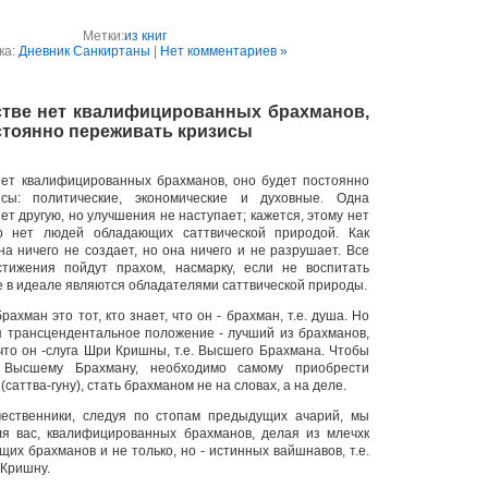
Метки:
из книг
ка:
Дневник Санкиртаны
|
Нет комментариев »
стве нет квалифицированных брахманов,
стоянно переживать кризисы
нет квалифицированных брахманов, оно будет постоянно
исы: политические, экономические и духовные. Одна
т другую, но улучшения не наступает; кажется, этому нет
о нет людей обладающих саттвической природой. Как
на ничего не создает, но она ничего и не разрушает. Все
стижения пойдут прахом, насмарку, если не воспитать
е в идеале являются обладателями саттвической природы.
рахман это тот, кто знает, что он - брахман, т.е. душа. Но
 трансцендентальное положение - лучший из брахманов,
 что он -слуга Шри Кришны, т.е. Высшего Брахмана. Чтобы
 Высшему Брахману, необходимо самому приобрести
(саттва-гуну), стать брахманом не на словах, а на деле.
ественники, следуя по стопам предыдущих ачарий, мы
ля вас, квалифицированных брахманов, делая из млечхк
щих брахманов и не только, но - истинных вайшнавов, т.е.
 Кришну.