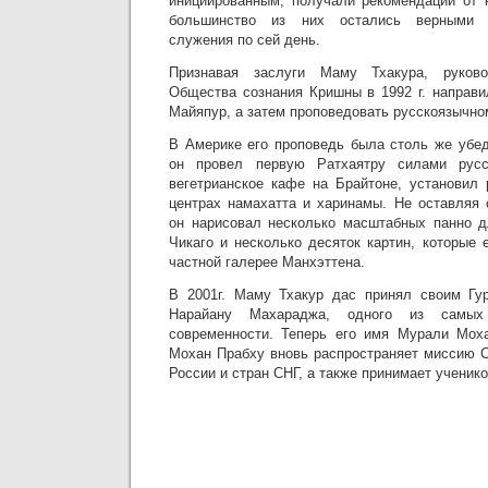
инициированным, получали рекомендации от н
большинство из них остались верными п
служения по сей день.
Признавая заслуги Маму Тхакура, руково
Общества сознания Кришны в 1992 г. направи
Майяпур, а затем проповедовать русскоязычно
В Америке его проповедь была столь же убед
он провел первую Ратхаятру силами русс
вегетрианское кафе на Брайтоне, установил
центрах намахатта и харинамы. Не оставляя 
он нарисовал несколько масштабных панно д
Чикаго и несколько десяток картин, которые
частной галерее Манхэттена.
В 2001г. Маму Тхакур дас принял своим Гу
Нарайану Махараджа, одного из самых
современности. Теперь его имя Мурали Моха
Мохан Прабху вновь распространяет миссию С
России и стран СНГ, а также принимает ученико