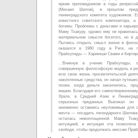
ярким проповедником в годы репресс
(Михаил Шилов), в прошлом предс
ленинградского комитета художников. 
известного советского композитора,
богемы. Проблемы с деньгами и карьер
Маму Тхакуру, однако ему не нравилась
материальном смысле богатого, но в 
Пытаясь открыть смысл жизни в филос
оказался в 1980 году в Риге, на п
Прабхупады — Харикеши Свами и Киртир
…Вникнув в учение Прабхупады, 
совершенную философскую модель и реш
всю свою жизнь просветительской деят
накопленные средства, он начал путешес
позже, когда деньги закончились, пр
машин. Благодаря его самоотверженному
Урале, в Средней Азии и Ленинград
серьезных преданных. Выезжал он 
неизменно оставаясь неуловимым для с
мечта — посадить легендарного Шилова
осталась невоплощенной. Маму Тхак
интуицией, и интуиция эта позволяла
свободе, чтобы продолжать миссию Пра