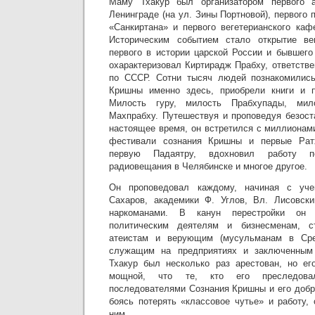
Маму Тхакур был организатором первого
Ленинграде (на ул. Зины Портновой), первого 
«Санкиртана» и первого вегетерианского каф
Историческим событием стало открытие вег
первого в истории царской России и бывшего
охарактеризовал Киртирадж Прабху, ответств
по СССР. Сотни тысяч людей познакомилис
Кришны именно здесь, приобрели книги и 
Милость гуру, милость Прабхупады, мил
Махпрабху. Путешествуя и проповедуя безост
настоящее время, он встретился с миллионам
фестивали сознания Кришны и первые Ратх
первую Падаятру, вдохновил работу пер
радиовещания в Челябинске и многое другое.
Он проповедовал каждому, начиная с уче
Сахаров, академики Ф. Углов, Вл. Лисовски
наркоманами. В канун перестройки он 
политическим деятелям и бизнесменам, ст
атеистам и верующим (мусульманам в Сре
служащим на предприятиях и заключенны
Тхакур был несколько раз арестован, но ег
мощной, что те, кто его преследовал
последователями Сознания Кришны и его добр
боясь потерять «классовое чутье» и работу,
ним.