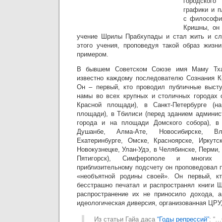
городского
графики и п
с философи
Кришны, он
учение Шрилы Прабхупады и стал жить и сл
этого учения, проповедуя такой образ жизн
примером.
В бывшем Советском Союзе имя Маму Тха
известно каждому последователю Сознания К
Он – первый, кто проводил публичные высту
намы во всех крупных и столичных городах 
Красной площади), в Санкт-Петербурге (н
площади), в Тбилиси (перед зданием админист
города и на площади Домского собора), в
Душанбе, Алма-Ате, Новосибирске, Вла
Екатеринбурге, Омске, Красноярске, Иркутс
Новокузнецке, Улан-Удэ, в Челябинске, Перми,
Пятигорск), Симферополе и многих 
приблизительному подсчету он проповедовал 
«необъятной родины своей». Он первый, к
бесстрашно печатал и распространял книги 
распространение их не приносило дохода, а
идеологическая диверсия, организованная ЦРУ
Из статьи Гайа даса
“Годы репрессий”
: “