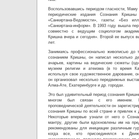
Воспользовавшись периодом гласности, Маму 
периодические издания Сознания Кришн
«Санкиртана-Ведомости», газеты: «Без ил
«Санкиртана-информ». В 1993 году вышла пер
совместно с ведущим социологом академ
Кришна вчера и сегодня». Второй ее выпуск 
лет.
Занимаясь профессионально живописью до то
сознанием Кришны, он написал несколько де
ачарьев, картины на ведические сюжеты (од
музеем религии и атеизма (в то время Ка
используя свое художественное дарование, о
он организовал несколько передвижных выста
Алма-Ате, Екатеринбурге и др. городах.
Это был удивительный период сознания Кришн
многом был связан с его именем. В
проповеднической деятельности он зарегистри
сознания Кришны по всей стране и привлек к
Некоторые впервые узнали от него о Созн
мантру, другие были вдохновлены им на пре
рекомендованы для инициации различным гу
когда все, кто присоединялся к Дв