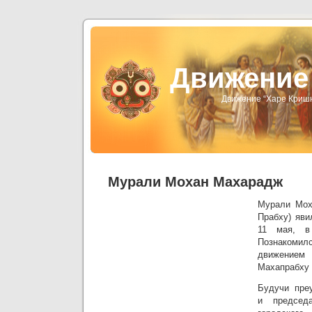
Движени
Движение “Харе Криш
Мурали Мохан Махарадж
Мурали Мох
Прабху) яви
11 мая, в
Познако
движени
Махапрабху в
Будучи пре
и председа