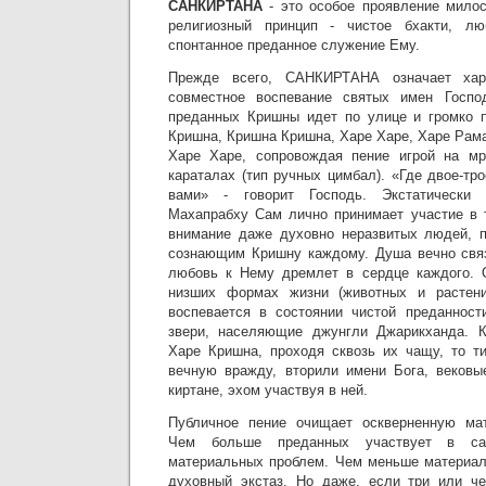
САНКИРТАНА
- это особое проявление мило
религиозный принцип - чистое бхакти, лю
спонтанное преданное служение Ему.
Прежде всего, САНКИРТАНА означает харин
совместное воспевание святых имен Госпо
преданных Кришны идет по улице и громко п
Кришна, Кришна Кришна, Харе Харе, Харе Рам
Харе Харе, сопровождая пение игрой на мри
караталах (тип ручных цимбал). «Где двое-тр
вами» - говорит Господь. Экстатически
Махапрабху Сам лично принимает участие в т
внимание даже духовно неразвитых людей, п
сознающим Кришну каждому. Душа вечно связ
любовь к Нему дремлет в сердце каждого. 
низших формах жизни (животных и растени
воспевается в состоянии чистой преданност
звери, населяющие джунгли Джарикханда. 
Харе Кришна, проходя сквозь их чащу, то т
вечную вражду, вторили имени Бога, вековы
киртане, эхом участвуя в ней.
Публичное пение очищает оскверненную ма
Чем больше преданных участвует в са
материальных проблем. Чем меньше материал
духовный экстаз. Но даже, если три или че