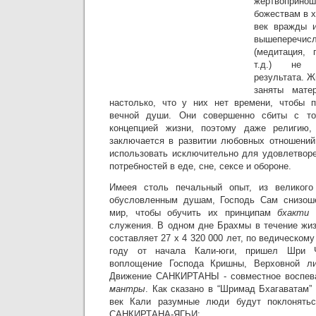
жертвоприн
божествам в 
век вражды 
вышепере
(медитация,
т.д.) не 
результата. Ж
заняты мате
настолько, что у них нет времени, чтобы п
вечной души. Они совершенно сбиты с тол
концепцией жизни, поэтому даже религию,
заключается в развитии любовных отношений
использовать исключительно для удовлетвор
потребностей в еде, сне, сексе и обороне.
Имеея столь печальный опыт, из великого
обусловленным душам, Господь Сам снизош
мир, чтобы обучить их принципам
бхакти
-
служения. В одном дне Брахмы в течение жиз
составляет 27 х 4 320 000 лет, по ведическом
году от начала Кали-юги, пришел Шри Ч
воплощение Господа Кришны, Верховной ли
Движение САНКИРТАНЫ - совместное воспе
мантры
. Как сказано в “Шримад Бхагаватам” 
век Кали разумные люди будут поклонятьс
САНКИРТАНА-ЯГЬИ: