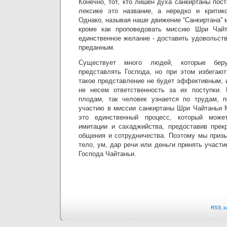
Конечно, тот, кто лишен духа санкиртаны пост
лексике это название, а нередко и критико
Однако, называя наше движение “Санкиртана” 
кроме как проповедовать миссию Шри Чайт
единственное желание - доставить удовольст
преданным.
Существует много людей, которые бер
представлять Господа, но при этом избегают
такое представление не будет эффективным, 
не несем ответственность за их поступки. 
плодам, так человек узнается по трудам, п
участию в миссии санкиртаны Шри Чайтаньи М
это единственный процесс, который може
имитации и сахаджийства, предоставив прек
общения и сотрудничества. Поэтому мы призы
тело, ум, дар речи или деньги принять участ
Господа Чайтаньи.
RSS з