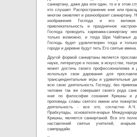
санкиртану, даже два или один, то и в этом с
кто слушает. Распространение книг или прас
многом оживляет и разнообразит санкиртану. 
изображения Господа и его великих
привлекательность и праздничное настрое
Господа проводить харинама-санкиртану нео
только возможно, и тогда Шри Чайтанья да
Господь будет удовлетворен тогда и только
городе и деревне будут петь Его святые имена.
Другой формой санкиртаны является прославл
науке, литературе и поэзии, в искусстве, театр
может достичь своего профессионализма и д
используя свои дарования для прославле
трансцендентальные игры и удивительные де
всю свою деятельность Господу, без привяза
человек так же совершает своего рода санк
книг по философии сознания Кришны и др
проповедь славы святого имени или пожертв
деятельность - все это, согластно А.Ч
Прабхупады, основателя-ачарьи Международ
Кришны, является санкиртаной. Все это полн
наставлений святых учителей, ачарьев 
сампрадайи.