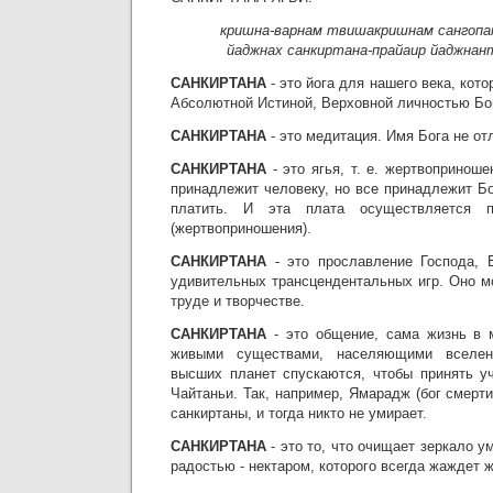
кришна-варнам твишакришнам сангопа
йаджнах санкиртана-прайаир йаджнан
САНКИРТАНА
- это йога для нашего века, кот
Абсолютной Истиной, Верховной личностью Бо
САНКИРТАНА
- это медитация. Имя Бога не от
САНКИРТАНА
- это ягья, т. е. жертвоприноше
принадлежит человеку, но все принадлежит Бо
платить. И эта плата осуществляется п
(жертвоприношения).
САНКИРТАНА
- это прославление Господа, 
удивительных трансцендентальных игр. Оно м
труде и творчестве.
САНКИРТАНА
- это общение, сама жизнь в 
живыми существами, населяющими вселен
высших планет спускаются, чтобы принять у
Чайтаньи. Так, например, Ямарадж (бог смерти
санкиртаны, и тогда никто не умирает.
САНКИРТАНА
- это то, что очищает зеркало у
радостью - нектаром, которого всегда жаждет 