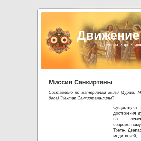
Движени
Движение “Харе Криш
Миссия Санкиртаны
Составлено по материалам книги Мурали М
даса) “Нектар Санкиртана-лилы”.
Существуют 
достижения д
во времен
современному
Трета-, Двапа
медитац