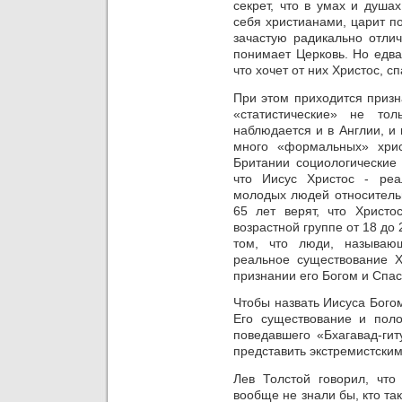
секрет, что в умах и душ
себя христианами, царит п
зачастую радикально отлич
понимает Церковь. Но едва
что хочет от них Христос, с
При этом приходится призн
«статистические» не то
наблюдается и в Англии, и
много «формальных» хри
Британии социологические 
что Иисус Христос - реа
молодых людей относитель
65 лет верят, что Христо
возрастной группе от 18 до 
том, что люди, называю
реальное существование Х
признании его Богом и Спа
Чтобы назвать Иисуса Бого
Его существование и
поло
поведавшего «Бхагавад-гит
представить экстремистским
Лев Толстой говорил, чт
вообще не знали бы, кто так