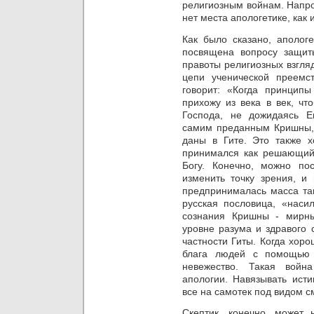
религиозным войнам. Напрот
нет
места апологетике, как
Как было сказано, апологе
посвящена вопросу защит
правоты религиозных взгля
цепи ученической преемс
говорит: «Когда принцип
прихожу из века в век, чт
Господа, не дожидаясь
Е
самим преданным Кришны, 
даны в Гите. Это также х
принимался как решающий 
Богу. Конечно, можно пос
изменить точку зрения, и
предпринималась масса так
русская пословица, «наси
сознания Кришны - мирн
уровне разума и здравого 
частности Гиты. Когда хоро
блага людей с помощью 
невежество. Такая войн
апологии. Навязывать исти
все на самотек под видом с
Скептик, конечно, может 