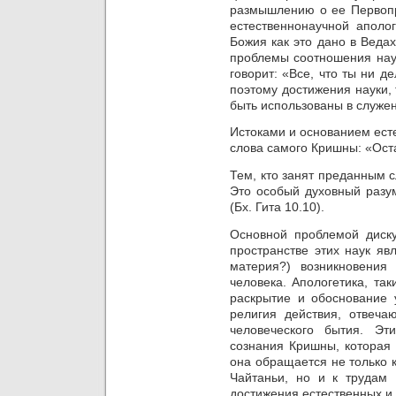
размышлению о ее Первопр
естественнонаучной аполог
Божия как это дано в Веда
проблемы соотношения нау
говорит: «Все, что ты ни д
поэтому достижения науки, 
быть использованы в служе
Истоками и основанием ест
слова самого Кришны: «Ост
Тем, кто занят преданным 
Это особый духовный разум
(Бх. Гита 10.10).
Основной проблемой диск
пространстве этих наук яв
материя?) возникновения
человека. Апологетика, та
раскрытие и обоснование 
религия действия, отвеч
человеческого бытия. Э
сознания Кришны, которая 
она обращается не только 
Чайтаньи, но и к
трудам 
достижения естественных и 