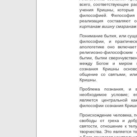
всего, соответствующее ра
учения Кришны, которые
философией. Философия 
реализация составляют 
киртанам вишну смарана
Понимание бытия, или суще
философии, и практичес
апологетике оно включает
религиозно-философским
бытии, бытии сверхчувстве
между Богом и миром (и
сознания Кришны основ
общение со святыми, ил
Кришны.
Проблема познания, и в
необходимое условие;
е
является центральной ка
философии сознания Криш
Происхождение человека, п
свободы от греха и добр
святости, отношение к тел
творчества. Это является т
о Боге занимает центрально