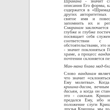
Шравана
- значит сл
описания Его формы, ка
содержатся в «Шримад-
других авторитетных
святое имя и повес
запомнить их и рег
Смаранам
заключается 
глубже и глубже постич
посвящает себя служе
соответствии с 
обстоятельствами, это 
- значит поклоняться Г
храме, а процесс
ванда
почтении склоняется пе
Mан-мана бхава мад-б
Слово
ванданам
являе
что значит «склонятьс
Ему молитвы». Когд
кришна-дасом
, вечным
дасьям
, а когда он ст
это -
сакхьям
. Кришн
предался Ему, ибо н
положение слуги Криш
друзья Кришны, мы до