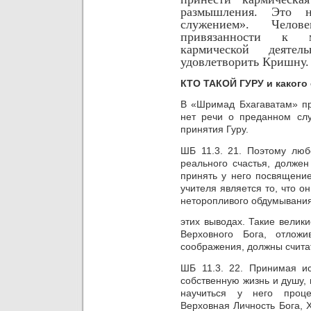
размышления. Это н
служением». Чело
привязанности к 
кармической деяте
удовлетворить Кришну.
КТО ТАКОЙ ГУРУ и какого
В «Шримад Бхагаватам»
п
нет речи о преданном слу
принятия Гуру.
ШБ 11.3. 21. Поэтому
люб
реального счастья,
должен
принять у него посвящение
учителя является то,
что о
неторопливого обдумывания
этих
выводах.
Такие
велики
Верховного Бога,
отложи
соображения, должны счита
ШБ 11.3. 22. Принимая ис
собственную жизнь и душу,
научиться у него проце
Верховная Личность Бога, 