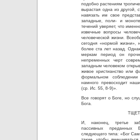
подобно растениям тропиче
вырастая одна из другой, 
навязать им свое предста
западные, поли- и моноте
течений уверяет, что имен
извечные вопросы челове
человеческой жизни. Всео
сегодня «нормой жизни», 
более ста лет назад. Одна
меркам период он прочн
непременных черт соврем
западным человеком открыв
живое христианство или фа
формальном соблюдении 
намного превосходит наш
(ср. Ис. 55, 8-9)».
Все говорят о Боге, но сл
Бога.
ТЩЕТ
И, наконец, третье заб
пассивных преданных Б
следующего типа: «Бог Сам 
такие, чтобы вмешиватьс