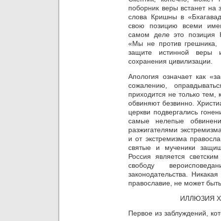
поборник веры встанет на 
слова Кришны в «Бхагавад
свою позицию всеми име
самом деле это позиция 
«Мы не против грешника, 
защите истинной
веры и
сохранения цивилизации.
Апология
означает как «з
сожалению, оправдыватьс
приходится не только тем, к
обвиняют безвинно. Христи
церкви подвергались гонен
самые нелепые обвинени
разжигателями экстремизм
и от экстремизма правосла
святые и мученики защищ
Россия является светским
свободу вероисповед
законодательства.
Никакая
православие, не может быть
ИЛЛЮЗИЯ 
Первое из заблуждений, ко