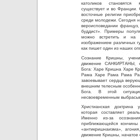
католиков становятся 
существует и во Франции. 
восточные религии приобр
среди молодежи. Сегодня ни
вероисповедании француз, 
буддист». Примеры попул
можно встретить и на 
изображением различных гу
как пишет один из наших оп
Сознание Кришны, учени
движение САНКИРТАНЫ, с
Бога: Харе Кришна Харе К
Рама Харе Рама Рама Ра
завоевывает сердца верующ
внешним телесным особенно
Бога.
В этой ситуации
несвоевременным выбрасыва
Христианская доктрина 
которая составляет реаль
Именно из-за осознан
приближающейся кончины х
«антикришнаизма», агония
движение Кришны, начатое