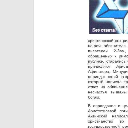
христианской доктри
на речь обвинителя.
писателей 2-3вв.
обращенных к римс
публике, старались 
причисляют Арист
Афинагора, Минуци
период гонений на х
который
написал тр
ответ на обвинения
несчастья вызваны
богам.
В оправдание с це
Аристотелевой лог
Аквинский написа
христианство в
государственной ре