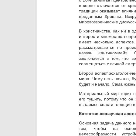
в корне отличается от хри
традиции оказывает влияни
преданным Кришны. Вокру
мировоззренческие дискусс
В христианстве, как ни в 
интерес и множество вопр
имеет несколько аспектов
рассматриваются по преи
назван «антиномией». О
заключается в том, что в
совмещаться с вечной смер
Второй аспект эсхатологиче
мира. Чему есть начало, бу
будет и начало. Сама жизнь
Материальный мир горит п
его тушить, потому что он
пытаемся спасти горящие в
Естественнонаучная апол
Основная задача данного н
том, чтобы на основ
целесообразности устр