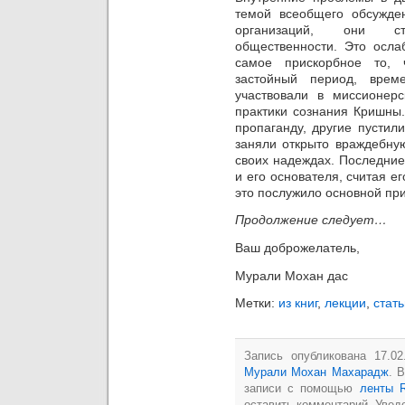
темой всеобщего обсужде
организаций,
они ст
общественности. Это осла
самое прискорбное то, 
застойный период, врем
участвовали в миссионерс
практики сознания Кришны.
пропаганду, другие пустил
заняли открыто враждебну
своих надеждах. Последни
и его основателя, считая е
это
послужило основной при
Продолжение следует…
Ваш доброжелатель,
Мурали Мохан дас
Метки:
из книг
,
лекции
,
стать
Запись опубликована 17.0
Мурали Мохан Махарадж
. 
записи с помощью
ленты 
оставить комментарий. Увед