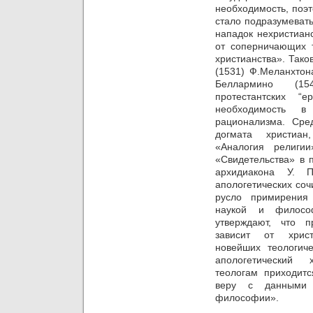
необходимость, поэ
стало подразумевать
нападок нехристиан
от соперничающих т
христианства». Тако
(1531) Ф.Меланхтон
Беллармино (15
протестантских “е
необходимость 
рационализма. Сре
догмата христиан
«Аналогия религи
«Свидетельства» в п
архидиакона У. П
апологетических со
русло
примирения
наукой и филосо
утверждают, что 
зависит от христ
новейших теологиче
апологетический 
теологам приходитс
веру с данными н
философии».