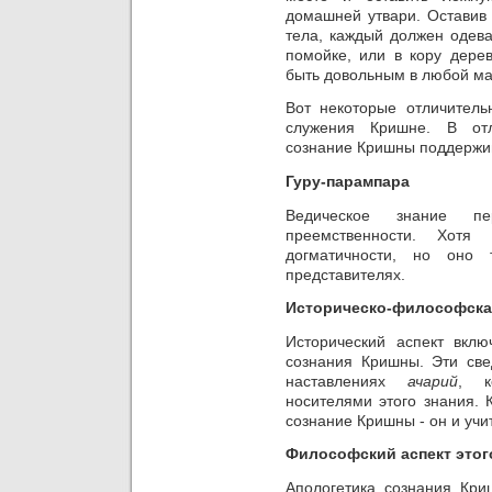
домашней утвари.
Оставив
тела,
каждый должен
одева
помойке, или в кору дерев
быть довольным в любой ма
Вот некоторые отличител
служения Кришне. В отл
сознание Кришны поддержив
Гуру-парампара
Ведическое знание пе
преемственности. Хот
догматичности, но оно 
представителях.
Историческо-философска
Исторический аспект вкл
сознания Кришны. Эти све
наставлениях
ачарий
, к
носителями этого знания.
сознание Кришны - он и учит
Философский аспект этог
Апологетика сознания Кр