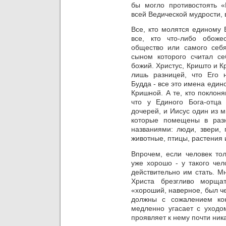
бы могло противостоять «
всей Ведической мудрости,
Все, кто молятся единому 
все,
кто что-либо обожес
общество или самого себ
сыном которого считал с
божий.
Христус, Кришто и Кр
лишь разницей, что Его н
Будда - все это имена един
Кришной. А те, кто поклон
что у Единого Бога-отца
дочерей, и Иисус один из м
которые помещены в раз
названиями: люди, звери, 
животные, птицы, растения 
Впрочем, если человек тол
уже хорошо - у такого че
действительно им стать. 
Христа брезгливо морща
«хороший, наверное, был че
должны с сожалением кон
медленно угасает с уходо
проявляет к нему почти ник