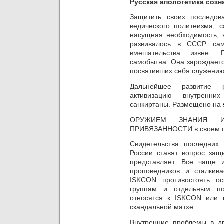
Русская апологетика соз
Защитить своих последова
ведического политеизма, 
насущная необходимость, 
развивалось в СССР сам
вмешательства извне.
самобытна.
Она зарождаетс
посвятивших себя служени
Дальнейшее развитие р
активизацию
внутренни
санкиртаны.
Размещено на
ОРУЖИЕМ ЗНАНИЯ И
ПРИВЯЗАННОСТИ в своем с
Свидетельства последних 
России ставят вопрос защ
представляет.
Все чаще и
проповедников и сталкив
ISKCON
противостоять ос
группам и отдельным по
относятся к
ISKCON
или 
скандальной матхе.
Внутренние проблемы в д