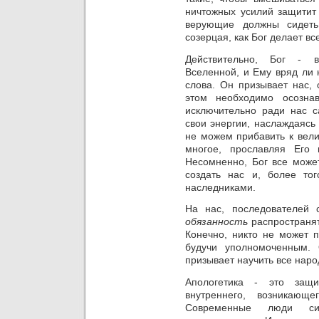
ничтожных усилий защитит 
верующие должны сидеть
созерцая, как Бог делает вс
Действительно, Бог - 
Вселенной, и Ему вряд ли
слова. Он призывает нас, 
этом необходимо осозна
исключительно ради нас с
свои энергии, наслаждаясь
не можем прибавить к вел
многое, прославляя Его
Несомненно, Бог все може
создать нас и, более то
наследниками.
На нас, последователей 
обязанность
распространят
Конечно, никто не может п
будучи уполномоченным.
призывает научить все наро
Апологетика - это защи
внутреннего, возникающ
Современные люди си