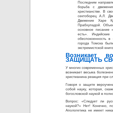
Последним направле
борьба с движени
христианстве.
В сво
сектоборец А.Л. Д
Движение Харе К
Прабхупадой. Объе
основное писание «
есть».
И
ндийские
обеспокоенность в 
города Томска были
экстремистской книго
Возникает 
ЗАЩИЩАТЬ СВ
У многих современных хрис
возникает весьма болезнен
христианина реакция при с
Говоря о защите вероучен
собой науку, которая, ска
богословской наукой в полн
Вопрос: «Следует ли рус
наукой?»
Нет! Конечно, п
Апологетика не имеет ника