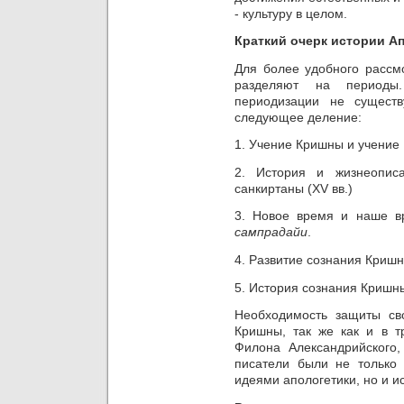
- культуру в целом.
Краткий очерк истории А
Для более удобного рассм
разделяют на периоды.
периодизации не существ
следующее деление:
1. Учение Кришны и учение 
2. История и жизнеопис
санкиртаны (
XV
вв.)
3. Новое время и наше в
сампрадайи
.
4. Развитие сознания Криш
5. История сознания Кришны
Необходимость защиты св
Кришны, так же как и в т
Филона Александрийского
писатели были не только
идеями апологетики, но и и