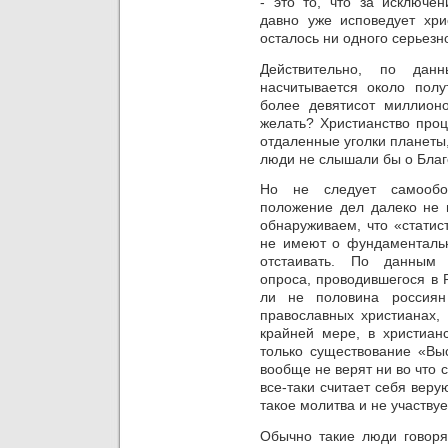
- это то, что за исключен
давно уже исповедует хри
осталось ни одного серьезн
Действительно, по дан
насчитывается около полу
более девятисот миллионо
желать? Христианство проц
отдаленные уголки планеты,
люди не слышали бы о Благ
Но не следует самообо
положение дел далеко не и
обнаруживаем, что «статис
не имеют о фундаментальн
отстаивать.
По данным п
опроса, проводившегося в Р
ли не половина россиян
православных христианах,
крайней мере, в христиан
только существование «Вы
вообще не верят ни во что с
все-таки считает себя веру
такое молитва и не участвуе
Обычно такие люди говоря