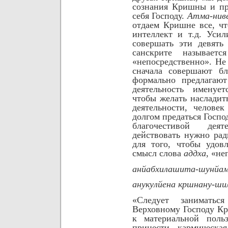
сознания Кришны и пр
себя Господу.
Атма-нив
отдаем Кришне все, чт
интеллект и т.д.
Усил
совершать эти девять
санскрите называет
«непосредственно». Не
сначала совершают бл
формально предлагаю
деятельность именуе
чтобы желать насладит
деятельности, челове
долгом предаться Госпо
благочестивой дея
действовать нужно ра
для того, чтобы удов
смысл слова
аддха
, «не
анйабхилашита-шунйа
анукулйена кршнану-ш
«Следует заниматьс
Верховному Господу Кр
к материальной поль
принести кармическа