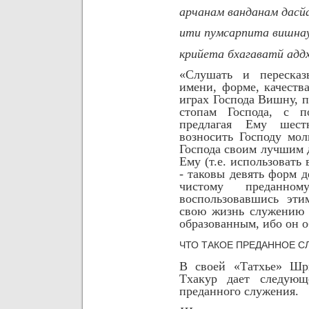
арчанам ванданам дасй
ити пумсарпита вишна
крийета бхагаватй адд
«Слушать и пересказ
имени, форме, качеств
играх Господа Вишну, 
стопам Господа, с по
предлагая Ему шестн
возносить Господу мол
Господа своим лучшим 
Ему (т.е. использовать
- таковы девять форм д
чистому преданно
воспользовавшись эти
свою жизнь служению 
образованным, ибо он о
ЧТО ТАКОЕ ПРЕДАННОЕ СЛУ
В своей «Tатхье» Шри
Tхакур дает следующ
преданного служения.