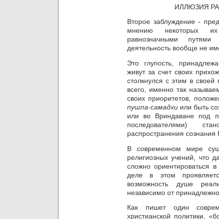
ИЛЛЮЗИЯ Р
Второе заблуждение - пред
мнению некоторых их
равнозначными путями
деятельность вообще не им
Это глупость, принадлеж
живут за счет своих прихо
столкнулся с этим в своей
всего, именно так называе
своих приоритетов, положе
пушпа-самадхи
или быть с
или во Вриндаване под 
последователями) ст
распространения сознания
В современном мире сущ
религиозных учений, что д
сложно ориентироваться в
деле в этом проявляетс
возможность душе реал
независимо от принадлежнос
Как пишет один соврем
христианской политики, «б