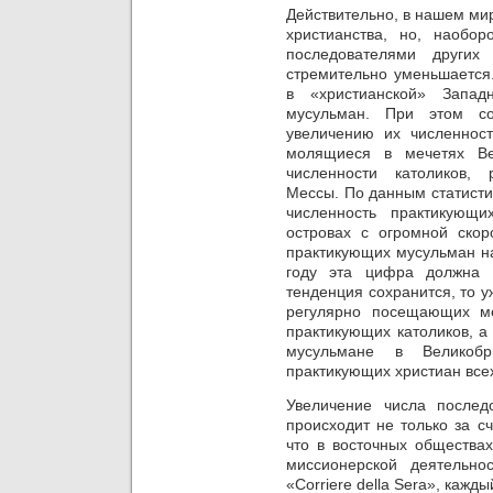
Действительно, в нашем ми
христианства, но, наобор
последователями других
стремительно уменьшается.
в «христианской» Запа
мусульман. При этом со
увеличению их численност
молящиеся в мечетях Ве
численности католиков,
Мессы. По данным статист
численность практикующ
островах с огромной скор
практикующих мусульман на
году эта цифра должна 
тенденция сохранится, то у
регулярно посещающих ме
практикующих католиков, а 
мусульмане в Великобр
практикующих христиан все
Увеличение числа послед
происходит не только за с
что в восточных обществах
миссионерской деятельно
«
Corriere
della
Sera
», кажды