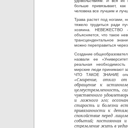
удовольствиям. И вся их
больше привязывает, как
человека все лучшим и луч
Трава растет под ногами, н
тяжело трудиться ради пу
хозяина.
НЕВЕЖЕСТВО - 
объясняется, что такое не
трансцендентальное знан
можно переправиться через
Создание общеобразовател
назвали ее «Университе
реальная необходимость
мирские люди принимают за
ЧТО ТАКОЕ ЗНАНИЕ опи
Смирение, отказ от 
«
обращение к истинном
целеустремленность, са
чувственного удовлетво
и ложного эго; осозна
старость и болезни ест
привязанности к детям
спокойствие перед лицо
событий; постоянная и
стремление жить в уеди