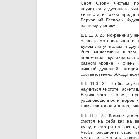
Себя Своим чистым пре
научиться у духовного учи
личности и таким предан
Верховный Господь, буду
верному ученику.
ШБ 11.3. 23. Искренний
уче
от всего материального и 
духовным учителем и друг
быть милостивым к тем,
положении, культивироват
равном
уровне,
и
очень 
высшей духовной позиции
соответственно обходиться
ШБ 11.3. 24. Чтобы
служи
научиться чистоте,
аскетиз
Ведического знания,
пр
уравновешенности перед л
таких
как
холод
и
тепло, сча
ШБ 11.3. 25. Каждый долже
смотря на себя
как на в
душу, и смотря на Господа
Чтобы расширить
свою м
месте и оставить ложну