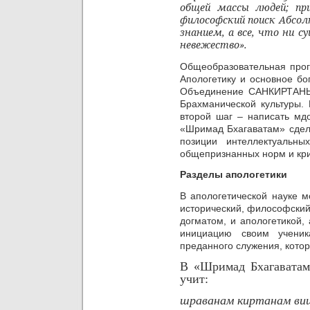
общей массы людей; пр
философский поиск Абсол
знанием, а все, что ни 
невежество».
Общеобразовательная про
Апологетику и основное бо
Объединение САНКИРТАНЫ 
Брахманической культуры. 
второй шаг – написать мдо
«Шримад Бхагаватам» сдела
позиции интеллектуальны
общепризнанных норм и кри
Разделы апологетики
В апологетической науке м
исторический, философский 
догматом, и апологетикой,
инициацию своим учени
преданного служения, котор
В «Шримад Бхагаватам»
учит:
шраванам киртанам ви