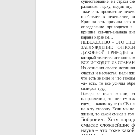
существование, из страха сме
развивает науку, медицину,
тоже есть проявление невеж
пребывает в невежестве, 
Кришна есть причина всех 
определение приводится в 
кришна сат-чит-ананада ви
карана каранам…
НЕВЕЖЕСТВО – ЭТО ЭНЕ
ЗАБЛУЖДЕНИЕ ОТНОС
ДУХОВНОЙ ПРИРОДЫ и в
который является источником
ВСЕ ИСХОДИТ ИЗ СОЗНА
Из сознания своего истинног
счастья и несчастья, цели жи
что есть знание и что таковы
«я» есть, то все усилия обр
сизифов труд.
Говоря о цели жизни, е
направлении, то нет смысл
едем, в каком купе (в СВ и
не в ту сторону. Если мы не 
жизни, то какой смысл в том
Бобрович: Хотя парад
смысле сложнейшие ф
наука – это тоже како