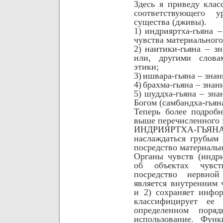
Здесь я приведу кла
соответствующего 
существа (дживы).
1)
индрияртха-гьяна –
чувства материального
2)
наитики-гьяна – з
или, другими слов
этики;
3)
ишвара-гьяна – знан
4)
брахма-гьяна – знан
5)
шуддха-гьяна – зн
Богом (самбандха-гьян
Теперь более подроб
выше перечисленного 
ИНДРИЯРТХА-ГЬЯНА –
наслаждаться грубым
посредство материаль
Органы чувств (индр
об объектах чувс
посредство нервно
является внутренним 
и 2) сохраняет инфо
классифицирует ее
определенном поряд
использование. Фун