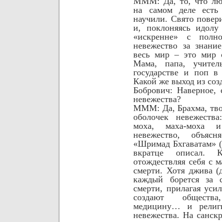
МММ: Да, то, что лю
на самом деле есть 
научили. Свято повер
и, поклоняясь идолу
«искренне» с полно
невежество за знание
весь мир – это мир 
Мама, папа, учител
государстве и поп в
Какой же выход из со
Бобрович: Наверное,
невежества?
МММ: Да, Брахма, тво
оболочек невежества
моха, маха-моха и
невежество, объяс
«Шримад Бхгаватам» (
вкратце описал.
отождествляя себя с 
смерти. Хотя джива (
каждый
борется за 
смерти, прилагая усил
создают общества
медицину… и религи
невежества. На санск