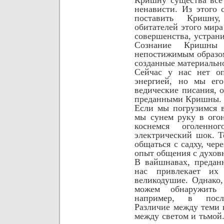
ненависти. Из этого 
поставить Кришну
обитателей этого мира
совершенства, устрани
Сознание Кришн
непостижимым образо
созданные материальн
Сейчас
у нас нет о
энергией, но мы его
ведические писания, о
преданными Кришны.
Если мы погрузимся в
мы сунем руку в ого
коснемся оголенно
электрический шок. Т
общаться с садху, че
опыт общения
с духов
В вайшнавах, преда
нас привлекает их 
великодушие. Однако,
можем обнаружить
например, в после
Различие между теми 
между светом и тьмой