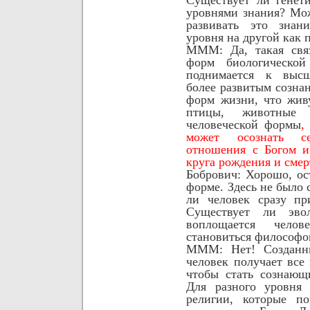
уровнями знания? Мо
развивать это знани
уровня на другой как 
МММ: Да, такая связ
форм биологическо
поднимается к высш
более развитым сознан
форм жизни, что живу
птицы, животные 
человеческой формы
,
может осознать се
отношения с Богом и
круга рождения и смер
Бобрович:
Хорошо, ос
форме. Здесь не было
ли человек сразу п
Существует ли эво
воплощается
чело
становиться философ
МММ: Нет! Созданн
человек получает все
чтобы стать сознаю
Для разного уровня 
религии, которые по