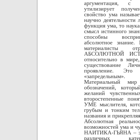
аргументация, с
утилизирует получ
свойство ума называ
научно деятельности 
функция ума, то наука
смысл истинного знан
способны восприн
абсолютное знание.
материалисты от
АБСОЛЮТНОЙ ИСТИ
относительно в мире
существование Лич
проявление. Это
«запредельным».
Материальный м
обозначений, которы
желаний чувственны
второстепенные поня
УМЕ мыслителя, кото
грубым и тонким тел
названия и прикрепля
Абсолютная реально
возможностей ума и чу
НАИТИКА-ГЬЯНА – это
различных кате