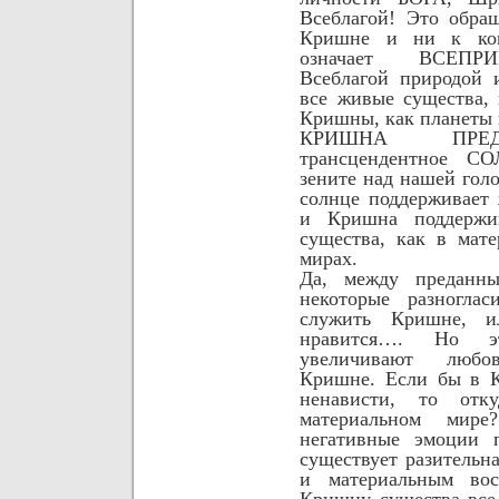
Всеблагой! Это обра
Кришне и ни к ко
означает
ВСЕПР
Всеблагой природой 
все живые существа,
Кришны, как планеты 
КРИШНА ПРЕД
трансцендентное СО
зените над нашей гол
солнце поддерживает 
и Кришна поддержив
существа, как в мат
мирах.
Да, между преданн
некоторые разноглас
служить Кришне, 
нравится…. Но эт
увеличивают любо
Кришне. Если бы в 
ненависти, то от
материальном мир
негативные эмоции
существует разительн
и материальным вос
Кришну существа все