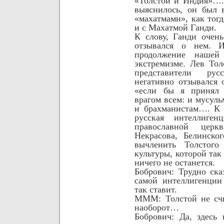
«Толстой и Индия»…. 
выяснилось,
он был 
«махатмами», как тогд
и с Махатмой Ганди.
К слову, Ганди очен
отзывался о нем. 
продолжение нашей
экстремизме. Лев Тол
представители рус
негативно отзывался 
«если бы я принял 
врагом всем: и мусуль
и брахманистам…. К 
русская интеллиген
православной церк
Некрасова, Белинско
вычленить Толстог
культуры, которой так 
ничего не останется.
Бобрович: Трудно ска
самой интеллигенции
так ставит.
МММ: Толстой не счи
наоборот…
Бобрович: Да, здесь