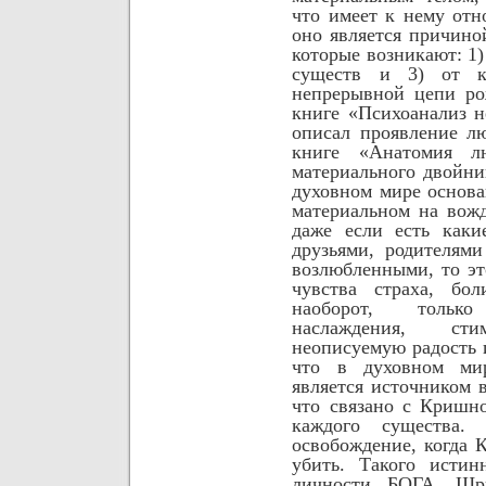
что имеет к нему отн
оно является причино
которые возникают: 1)
существ и 3) от к
непрерывной цепи ро
книге «Психоанализ 
описал проявление л
книге «Анатомия л
материального двойн
духовном мире основа
материальном на вож
даже если есть каки
друзьями, родителям
возлюбленными, то эт
чувства страха, бол
наоборот, тольк
наслаждения, с
неописуемую
радость 
что в духовном ми
является источником 
что связано с Кришн
каждого существа.
освобождение, когда 
убить. Такого истин
личности БОГА, Шр