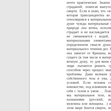
нечто практическое.
Знание 
страданий, помогая выпут
смерти. Если я знаю, что «я»
которая трансцендентна к
относящимся к материальном
душе чужды материальные 
природе она вечна, испол
страдает и не наслаждается
не смешивается с водой,
материальными элементам
определенном смысле душа
материального течения дел.
она зависит от Кришны, ко
сущего (в том числе и матер
вечную душу, то для меня 
люди пытаются решить г
способом через процесс мы
проблемы. Даже великие у
собственного тела и ума,
условий. Если человек ст
невежестве, под влиянием м
себя с телом и умом…. Ложн
мы материальное тело, к
названиями (русский, ам
мужчина или женщина…) и 
этом мире боится смерти, хо