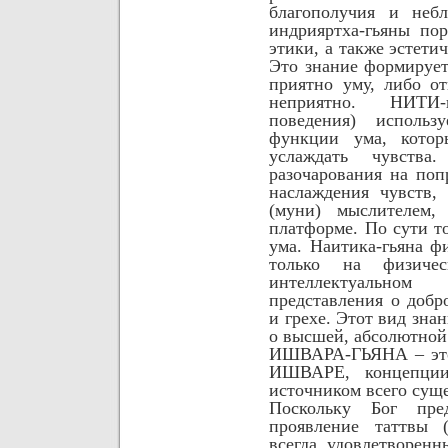
благополучия и небл
индрияртха-гьяны по
этики, а также эстети
Это знание формирует
приятно уму, либо о
неприятно. НИТИ
поведения)
использ
функции ума, котор
услаждать чувства
разочарования на поп
наслаждения чувств,
(муни) мыслителем,
платформе. По сути т
ума. Наитика-гьяна ф
только на физиче
интеллектуально
представления о добр
и грехе. Этот вид зна
о высшей, абсолютной
ИШВАРА-ГЬЯНА – это 
ИШВАРЕ, концепции 
источником всего суще
Поскольку Бог пре
проявление таттвы 
всегда удовлетворенн