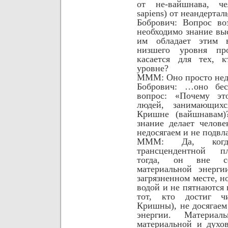
от не-вайшнава, че
sapiens
) от неандертал
Бобрович: Вопрос во
необходимо знание выс
им обладает этим 
низшего уровня пр
касается для тех, 
уровне?
МММ: Оно просто не
Бобрович: …оно бес
вопрос: «Почему эт
людей, занимающих
Кришне (вайшнавам)
знание делает челове
недосягаем и не подвл
МММ:
Да, когд
трансцендентной п
тогда, он вне с
материальной энерги
загрязненном месте, н
водой и не пятнаются 
тот, кто достиг чи
Кришны), не досягаем
энергии. Материа
материальной и духо