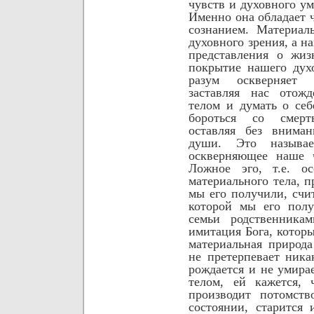
чувств и духовного у
Именно она обладает 
сознанием.
Материал
духовного зрения, а н
представления о ж
покрытие нашего дух
разум оскверняет 
заставляя нас отожд
телом и думать о себ
бороться со смерт
оставляя без вниман
души. Это называе
оскверняющее наше 
Ложное эго, т.е. ос
материального тела, п
мы его получили, счит
которой мы его полу
семьи родственника
имитация Бога, котор
материальная природ
не претерпевает ника
рождается и не умирае
телом, ей кажется, 
производит потомств
состоянии, старится