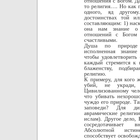
отношения с Богом. Да
то религия…. Но как г
одного, яд друго
достоинствах той и
составляющим: 1) наск
она нам знание о 
отношений с Богом
счастливыми.
Душа по природе с
исполненная знание
чтобы удовлетворить
каждый стремится к 
блаженству, подбир
религию.
К примеру, для кого 
убий, не укради, 
Цивилизованному чел
что убивать нехорош
чуждо его природе. Та
заповеди? Для д
аврамические религии
ислам). Другое дело,
сосредотачивает 
Абсолютной ист
способствует
освобож