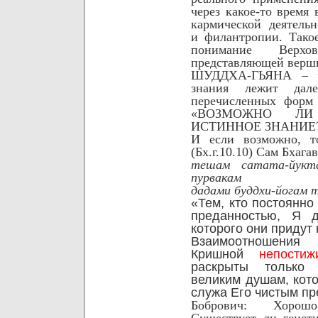
через какое-то время
кармической деятельн
и филантропии. Тако
понимание Верхо
представляющей верш
ШУДДХА-ГЬЯНА – чи
знания лежит дал
перечисленных форм 
«ВОЗМОЖНО ЛИ
ИСТИННОЕ ЗНАНИЕ
И если возможно, то
(Бх.г.10.10) Сам Бхаг
тешам сатата-йукт
пурвакам
дадами буддхи-йогам 
«Тем, кто постоянно
преданностью, Я 
которого они придут 
Взаимоотношени
Кришной
непостиж
раскрыты только
великим душам, кото
служа
Его чистым п
Бобрович: Хорош
Существует ли генет