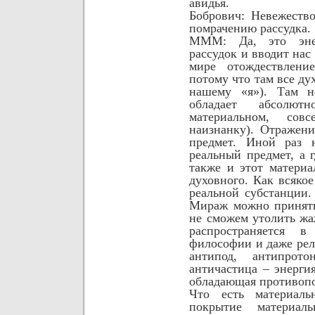
авидья.
Бобрович: Невежество
помрачению рассудка.
МММ: Да, это энер
рассудок и вводит нас
мире отождествлени
потому что там все ду
нашему «я»). Там н
обладает абсолютн
материальном,
сов
наизнанку). Отражен
предмет. Иной раз н
реальный предмет, а 
также и этот матери
духовного. Как всяко
реальной субстанции.
Мираж можно принять
не сможем утолить ж
распространяется
философии и даже
рел
антипод, антипрот
античастица – энерги
обладающая противоп
Что есть материал
покрытие материал