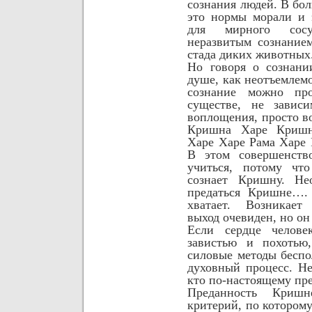
сознания людей. В бо
это нормы морали и 
для мирного сос
неразвитым сознанием
стада диких животных
Но говоря о сознан
душе, как неотъемлемо
сознание можно пр
существе, не зависи
воплощения, просто в
Кришна Харе Криш
Харе Харе Рама Харе 
В этом совершенство
учиться, потому чт
сознает Кришну. Не
предаться Кришне…. 
хватает. Возникает
выход очевиден, но он
Если сердце челове
завистью и похотью
силовые методы бесп
духовный процесс. Н
кто по-настоящему пр
Преданность Криш
критерий, по котором