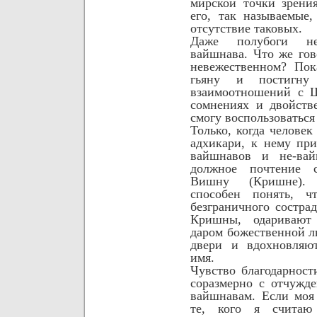
мирской точки зрени
его, так называемые
отсутствие таковых.
Даже полубоги не
вайшнава. Что же гов
невежественном? Пок
гьяну и постигну с
взаимоотношений с 
сомнениях и двойств
смогу воспользоватьс
Только, когда человек
адхикари, к нему при
вайшнавов и не-вай
должное почтение с
Вишну (Кришне). 
способен понять, 
безграничного состра
Кришны, одаривают 
даром божественной л
двери и вдохновляют
имя.
Чувство благодарност
соразмерно с отчужд
вайшнавам. Если моя 
те, кого я считаю