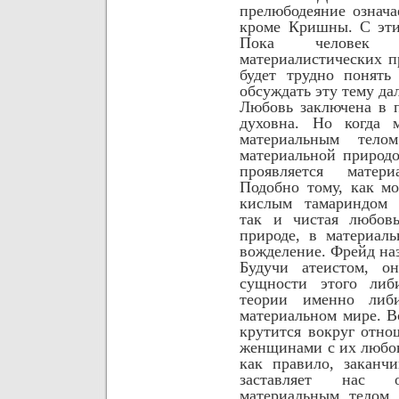
прелюбодеяние означа
кроме Кришны. С эти
Пока человек
материалистических п
будет трудно понять
обсуждать эту тему да
Любовь заключена в 
духовна. Но когда 
материальным тело
материальной природ
проявляется матер
Подобно тому, как м
кислым тамариндом с
так и чистая любов
природе, в материал
вожделение. Фрейд на
Будучи атеистом, о
сущности этого либи
теории именно либ
материальном мире. В
крутится вокруг отн
женщинами с их любо
как правило, заканч
заставляет нас 
материальным телом,