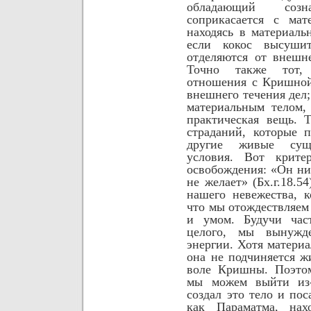
обладающий
соз
соприкасается с мат
находясь в материаль
если кокос высушит
отделяются от внешн
Точно также тот,
отношения с Кришной
внешнего течения дел;
материальным телом,
практическая вещь. 
страданий, которые 
другие живые сущ
условия. Вот крите
освобождения: «Он ни
не желает» (Бх.г.18.5
нашего невежества, к
что мы отождествляем
и умом. Будучи час
целого, мы вынужд
энергии. Хотя материа
она не подчиняется ж
воле Кришны. Поэтом
мы можем выйти из-
создал это тело и пос
как Параматма, нах