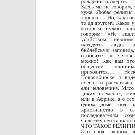
рождения и смерти.
Здесь мы не говорим, 
хуже. Любая религия 
хороша…. Но, как гов
то яд другому.
Каков у
которым нужно на
говорим: «Не ешьт
убийством невинн
находятся люди, к
библейскую заповедь
относится к челове
можно! Как вам эт
обществе канниб
приходится…. Не
Новосибирске я вид
воевал и рассказыва
ели человечину. Мяс
диких племенах, жи
или в Африке, а о тех
одном доме, под о
христианство в с
последователям со
являются вегетарианц
ЧТО ТАКОЕ РЕЛИГИ
Это свод законом, 