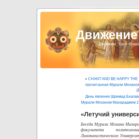
Движени
Движение “Харе Криш
«
CHANT AND BE HAPPY THE 
прочитанная Мурали Мохано
Й
День явления Шримад Бхагав
Мурали Моханом Махараджем 2
«Летучий универс
Беседа Мурали Мохана Маха
факультета политологи
Лингвинистического Универси