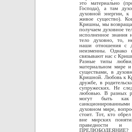
это материально (пр
Господа), а там дух
духовной энергии, к
живое существо). Ко
Кришны, мы возвраща
получаем духовное тел
исполненное знания 
тело духовно, то, н
наши отношения с д
неизменны.
Однако 
связывают нас с Криш
Разные типы любви
материальном мире и
существами, в духов
Кришной. Любовь к К
дружбе, в родительс
супружеских. Не сле
любовью. В разных р
могут быть как
санкционированными 
духовном мире, вопро
стоит.
Тот, кто обре
вне мирских поняти
праведности и
ПРЕЛЮБОДЕЯНИ