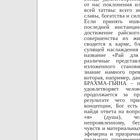
от нас поклонения и
всей таттвы: всего з
славы, богатства и сил
Если принять ишв
последней инстанци
достижение райског
совершенства их жи
сводится к карме, бл
сулящей наслаждения 
название «Рай для
различные предста
изложенного станов
знание намного прев
которая, например,
да
БРАХМА-ГЬЯНА – пос
удовлетворяет чел
продолжается за пр
результате чего пр
концепции, Бог есть
найдя ответа на вопро
«я» (душа), че
непроявленному, бе
чувств и материальных
эфемерна и призрачна
реального применени