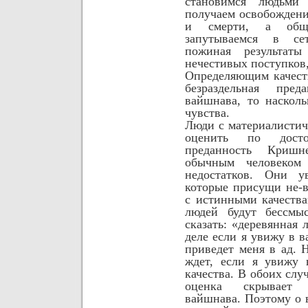
становимся людьм
получаем освобождени
и смерти, а обща
запутываемся в се
пожиная результаты
нечестивых поступков,
Определяющим качест
безраздельная пре
вайшнава, то наскол
чувства.
Люди с материалистич
оценить по досто
преданность Криш
обычным человеком
недостатков. Они у
которые присущи не-
с истинными качеств
людей будут бессмы
сказать: «деревянная 
деле если я увижу в в
приведет меня в ад. 
ждет, если я увижу 
качества. В обоих слу
оценка скрывает 
вайшнава. Поэтому о 