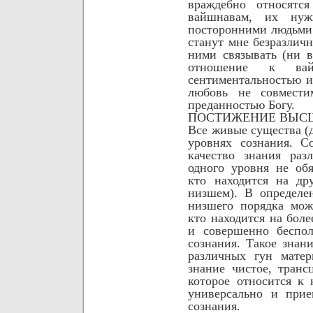
враждебно относят
вайшнавам, их нуж
посторонними людьми
станут мне безразличн
ними связывать (ни в
отношение к вай
сентиментальностью 
любовь не совмести
преданностью
Богу.
ПОСТИЖЕНИЕ ВЫС
Все живые существа (
уровнях сознания. С
качество знания раз
одного уровня не обя
кто находится на др
низшем). В определе
низшего порядка мож
кто находится на бол
и совершенно беспол
сознания. Такое знан
различных гун матер
знание чистое, транс
которое относится к 
универсально и прие
сознания.