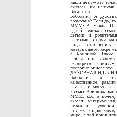
наши дети – это тож
считаем их нашими 
Бога-отца….
Бобрович:
А духовна
возможна? Если да, то
МММ: Возможна. Поч
одной великой семь
детьми и родителям
сестрами, отцами, ма
виды отношений, 
материальном мире ме
с Кришной. Такие 
любви и называются 
расамрита синдху
подробно описал это.
ДУХОВНАЯ ИДИЛИ
Бобрович: Но ест
качественное разли
семьи, т.е. могут ли 
к семье Кришны, иметь
МММ: ДА, а почему 
сказал, материальны
отражение духовной 
что мы видим здесь,
мире, с той принципи