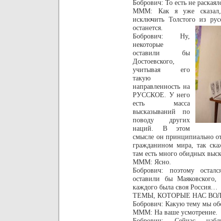
Бобрович: То есть не раскаял
МММ: Как я уже сказал, 
исключить Толстого из рус
останется.
Бобрович: Ну,
некоторые
оставили бы
Достоевского,
учитывая его
такую
направленность на
РУССКОЕ. У него
есть масса
высказываний по
поводу других
наций. В этом
смысле он принципиально от
гражданином мира, так ска
там есть много обидных вы
МММ: Ясно.
Бобрович: поэтому остал
оставили бы Маяковского,
каждого была своя Россия…
ТЕМЫ, КОТОРЫЕ НАС ВОЛН
Бобрович: Какую тему мы об
МММ: На ваше усмотрение.
Бобрович:
Сейчас набл