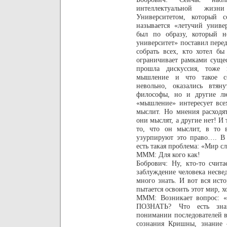
интеллектуальной жи
Университетом, который с
называется «летучий униве
был по образу, который н
университет» поставил пере
собрать всех, кто хотел бы
ограничивает рамками суще
прошла дискуссия, тоже 
мышление и что такое 
невольно, оказались втян
философы, но и другие лю
«мышление» интересует все
мыслит. Но мнения расходят
они мыслят, а другие нет! И
то, что он мыслит, в то 
узурпируют это право…. В 
есть такая проблема: «Мир 
МММ: Для кого как!
Бобрович: Ну, кто-то счита
заблуждение человека несве
много знать. И вот вся ист
пытается освоить этот мир, х
МММ: Возникает вопрос: «
ПОЗНАТЬ? Что есть зн
понимании последователей ве
сознания Кришны, знание 