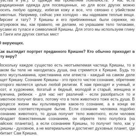
чувства и ум.). В одежде мы проявляем лояльность. У нас есть
традиционная одежда для посвященных, но для всех других можно
носить любую одежду, избегая кожу и все, что связано с убийством
животных. Например, сейчас уже холодно - мы надеваем теплые вещи.
Пирсинг и тату? У Кришны и его приближенных были сережки, но
татуировок мы, как правило, не делаем, но украшаем тело тилаками,
бусами из туласи и символикой Кришны. Для этого мы используем глину
из Ганги или других святых мест
О верующих.
Как выглядит портрет преданного Кришне? Кто обычно приходит в
эту веру?
Поскольку каждое существо есть неотъемлемая частица Кришны, то в
каком бы теле не находилась душа, она стремится к Кришне. Будь то
тело мусульманина, христианина или атеиста - каждый на самом деле
ищет Кришну. Сознание Кришны - это просто чистое сознание, обретение
которого является целью любой религии. К нам приходят и ученый, и
поэт, и художники, богатый и бедный, молодой и старый, женщина и
мужчина, ребенок - для нас нет различий - если разобраться то и
животное получит благо, потому что в теле животного тоже есть душа. В
процессе жизни мы культивируем какое-то сознание, а в конце ее
получаем соответствующее бытие. Если сознание человека подобно
сознанию животного, то душа получит тело животного, если человек
обладает божественным сознанием, он обреете тело полубога (на
райских планетах), а если сознанием Кришны, то получит тело, как у
Кришны - духовное, а не материальное и достигнет духовных планет, где
обитает Сам Кришна.