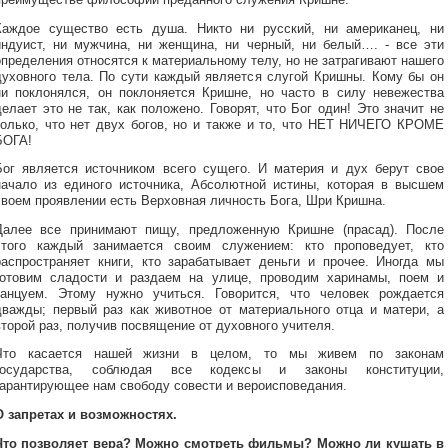
Каждое существо есть душа. Никто ни русский, ни американец, ни
индуист, ни мужчина, ни женщина, ни черный, ни белый…. - все эти
определения относятся к материальному телу, но не затрагивают нашего
духовного тела. По сути каждый является слугой Кришны. Кому бы он
ни поклонялся, он поклоняется Кришне, но часто в силу невежества
делает это не так, как положено. Говорят, что Бог один! Это значит не
только, что нет двух богов, но и также и то, что НЕТ НИЧЕГО КРОМЕ
БОГА!
Бог является источником всего сущего. И материя и дух берут свое
начало из единого источника, Абсолютной истины, которая в высшем
своем проявлении есть Верховная личность Бога, Шри Кришна.
Далее все принимают пищу, предложенную Кришне (прасад). После
этого каждый занимается своим служением: кто проповедует, кто
распространяет книги, кто зарабатывает деньги и прочее. Иногда мы
готовим сладости и раздаем на улице, проводим харинамы, поем и
танцуем. Этому нужно учиться. Говорится, что человек рождается
дважды; первый раз как животное от материального отца и матери, а
второй раз, получив посвящение от духовного учителя.
Что касается нашей жизни в целом, то мы живем по законам
государства, соблюдая все кодексы и законы конституции,
гарантирующее нам свободу совести и вероисповедания.
О запретах и возможностях.
Что позволяет вера? Можно смотреть фильмы? Можно ли кушать в