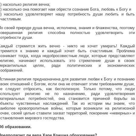
1) насколько религия вечна;
2) насколько она помогает нам обрести сознание Бога, любовь к Богу и
3) насколько удовлетворяет нашу потребность души любить и быть
счастливым.
По своей природе душа вечна, исполнена, знания и блаженства, поэтому
совершенная религия способна полностью удовлетворить эти
потребности души.
Каждый стремится жить вечно - никто не хочет умирать! Каждый
стремится к знанию и каждый хочет быть счастливым. Проблема
возникает тогда, когда недобросовестные люди, которые представляют
религию, начинают использовать это стремление души в своих
меркантильных целях, ради политических и экономических
соображений.
Истинная религия предназначена для развития любви к Богу и познанию
своих отношений с Богом, если она не отвечает этим требованиям души,
ее следует отбросить, как бесполезную. Только потому, что люди
используют религию не по назначению, ради удовлетворения
материальных потребностей, она становится причиной борьбы за
объекты чувственных наслаждений. Так из истории мы знаем, что
наиболее кровопролитные войны, которые возникали на религиозной
почве, своей целью ставили захват территорий, покорение «неверных» и
установления мирового господства.
Об образовании.
Предполагает ли вера Харе Кришна образование?