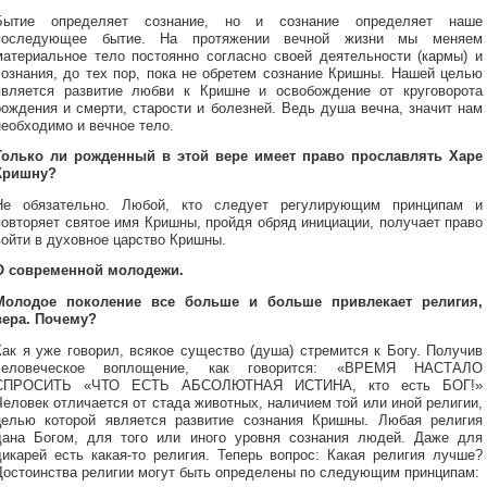
Бытие определяет сознание, но и сознание определяет наше
последующее бытие. На протяжении вечной жизни мы меняем
материальное тело постоянно согласно своей деятельности (кармы) и
сознания, до тех пор, пока не обретем сознание Кришны. Нашей целью
является развитие любви к Кришне и освобождение от круговорота
рождения и смерти, старости и болезней. Ведь душа вечна, значит нам
необходимо и вечное тело.
Только ли рожденный в этой вере имеет право прославлять Харе
Кришну?
Не обязательно. Любой, кто следует регулирующим принципам и
повторяет святое имя Кришны, пройдя обряд инициации, получает право
войти в духовное царство Кришны.
О современной молодежи.
Молодое поколение все больше и больше привлекает религия,
вера. Почему?
Как я уже говорил, всякое существо (душа) стремится к Богу. Получив
человеческое воплощение, как говорится: «ВРЕМЯ НАСТАЛО
СПРОСИТЬ «ЧТО ЕСТЬ АБСОЛЮТНАЯ ИСТИНА, кто есть БОГ!»
Человек отличается от стада животных, наличием той или иной религии,
целью которой является развитие сознания Кришны. Любая религия
дана Богом, для того или иного уровня сознания людей. Даже для
дикарей есть какая-то религия. Теперь вопрос: Какая религия лучше?
Достоинства религии могут быть определены по следующим принципам: