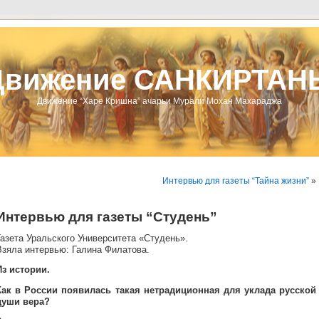
Движение САНКИРТАН
Движение “Харе Кришна” ачарьи Мурали Мохан Махараджа
Интервью для газеты “Тайна жизни”
»
Интервью для газеты “Студень”
Газета Уральского Университета «Студень».
Взяла интервью: Галина Филатова.
Из истории.
Как в России появилась такая нетрадиционная для уклада русской
души вера?