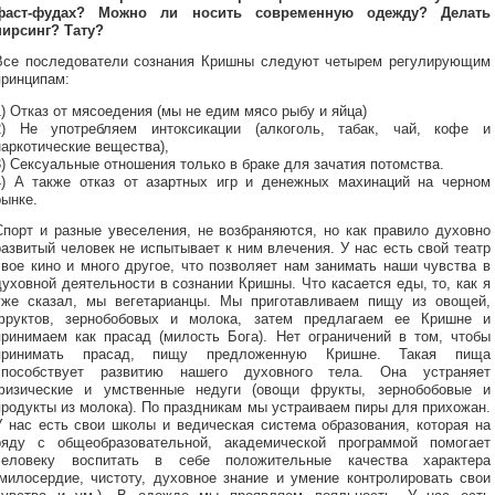
фаст-фудах? Можно ли носить современную одежду? Делать
пирсинг? Тату?
Все последователи сознания Кришны следуют четырем регулирующим
принципам:
1) Отказ от мясоедения (мы не едим мясо рыбу и яйца)
2) Не употребляем интоксикации (алкоголь, табак, чай, кофе и
наркотические вещества),
3) Сексуальные отношения только в браке для зачатия потомства.
4) А также отказ от азартных игр и денежных махинаций на черном
рынке.
Спорт и разные увеселения, не возбраняются, но как правило духовно
развитый человек не испытывает к ним влечения. У нас есть свой театр
свое кино и много другое, что позволяет нам занимать наши чувства в
духовной деятельности в сознании Кришны. Что касается еды, то, как я
уже сказал, мы вегетарианцы. Мы приготавливаем пищу из овощей,
фруктов, зернобобовых и молока, затем предлагаем ее Кришне и
принимаем как прасад (милость Бога). Нет ограничений в том, чтобы
принимать прасад, пищу предложенную Кришне. Такая пища
способствует развитию нашего духовного тела. Она устраняет
физические и умственные недуги (овощи фрукты, зернобобовые и
продукты из молока). По праздникам мы устраиваем пиры для прихожан.
У нас есть свои школы и ведическая система образования, которая на
ряду с общеобразовательной, академической программой помогает
человеку воспитать в себе положительные качества характера
(милосердие, чистоту, духовное знание и умение контролировать свои