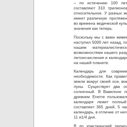
– по истечению 100 лет
составляют 310 трилионо
относительное. У разных ж
имеет различную протяжен
во времена ведической кул
значения как теперь.
Поскольку мы с вами живем
наступил 5000 лет назад, то
нашим материалистиче
возможностями нашего разу
летоисчисления и календар
на нашей планете.
Календарь для соврем
необходимости. Как прави
земли вокруг своей оси, во
луны. Существует два о
солнечный. В Вавилоне 
древнем Египте пользовал
календаря лежит полный
составляет 365 дней, 5 ча
календарь, в отличие от нег
11 и1/4 дня.
В до христианский перио