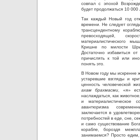
совпал с эпохой Возрожде
будет продолжаться 10 000 
Так каждый Новый год от
времени. Не следует огляд
трансцендентному
кораблю
превосходящей, скоро
материалистического мы
Кришне по милости Шри
Достаточно избавиться от 
причислять к той или ино
понять это.
В Новом году мы искренне 
устаревшие взгляды и кри
ценность человеческой жи
ахам брахмасми
, «я» ес
наслаждаться, как животное
и материалистическое с
авантюризма современ
заключается в удовлетворе
потребностей в еде, сне, се
и само существование Бога
корабле, бороздя межпл
занимаемся? Просто едим,