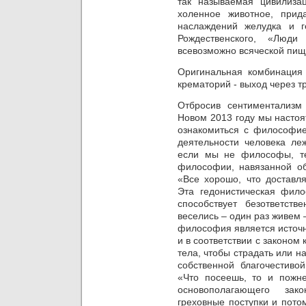
так называемая цивилиза
холенное животное, прид
наслаждений желудка и г
Рождественского, «Лю
всевозможно всяческой пищ
Оригинальная комбинация
крематорий - выход через т
Отбросив сентиментализм
Новом 2013 году мы насто
ознакомиться с философи
деятельности человека ле
если мы не философы, т
философии, навязанной о
«Все хорошо, что доставл
Эта гедонистическая фил
способствует безответств
веселись – один раз живем 
философия является источн
и в соответствии с законом
тела, чтобы страдать или н
собственной благочестивой
«Что посеешь, то и пожн
основополагающего зак
греховные поступки и пото