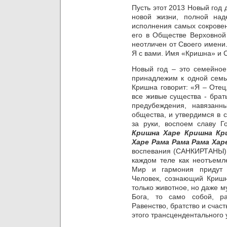
Пусть этот 2013 Новый год
новой жизни, полной над
исполнения самых сокрове
его в Обществе Верховной
неотличен от Своего имени.
Я
с вами. Имя «Кришна» и 
Новый год – это семейное
принадлежим к одной
семь
Кришна говорит: «Я – Отец
все живые существа - брат
предубеждения, навязан
общества, и утвердимся в 
за руки, воспоем славу 
Кришна Харе Кришна Кр
Харе Рама Рама Рама Хар
воспевания (САНКИРТАНЫ) ч
каждом теле как неотъемл
Мир и гармония придут 
Человек, сознающий Кришну
только животное, но даже 
Бога, то само собой, р
Равенство, братство и счаст
этого трансцендентального 