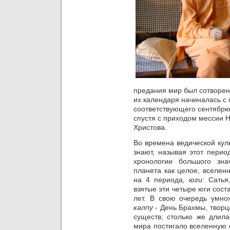
предания мир был сотворен 
их календаря начиналась с
соответствующего сентябрю
спустя с приходом мессии Н
Христова.
Во времена ведической кул
знают, называя
этот перио
хронологии большого зн
планета как целое, вселен
на 4 периода
, юги
: Сатья
взятые эти четыре юги сос
лет. В свою очередь умно
калпу
- День Брахмы, творц
существ; столько же длила
мира постигало вселенную 