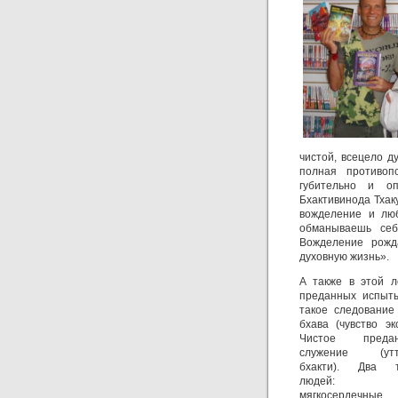
чистой, всецело д
полная противоп
губительно и о
Бхактивинода Тхак
вожделение и люб
обманываешь себ
Вожделение рожд
духовную жизнь».
А также в этой л
преданных испыты
такое следование
бхава (чувство э
Чистое предан
служение (утт
бхакти). Два 
людей:
мягкосердечны