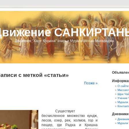
Движение САНКИРТАН
Движение “Харе Кришна” ачарьи Мурали Мохан Махараджа
Объявлен
аписи с меткой «статьи»
Информа
Позже »
О сайте
Миссия 
Шри Чай
Учение 
Мурали
Контакт
Существует
Дневники
бесчисленное множество кундж,
Дневник
лесов, озер, рек, холмов, гор и
Мурали
пещер, где Радха и Кришна