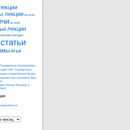
лекции
ы лекции
встечи
ечи
из книг
лекции
вью
письма
поездки
статьи
амы
ягьи
 Санкиртана Корпорейшн
ский сайт Санкиртаны
ция о ведическом браке
ериканских учеников Гуру-
жа
ама Кишор Кишори (г.
ург)
ция
трироваться