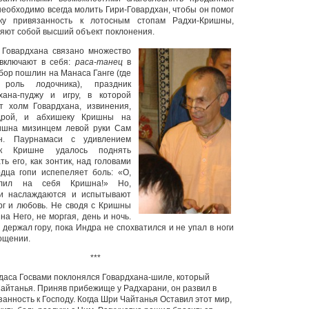
необходимо всегда
молить Гири-Говардхан, чтобы он помог
еку привязанность к лотосным стопам Радхи-Кришны,
яют собой высший объект поклонения.
Говардхана связано множество
включают в себя:
раса-танец
в
бор пошлин на Манаса Ганге (где
роль лодочника), праздник
хана-пуджу и игру, в которой
 холм Говардхана, извинения,
дрой, и абхишеку Кришны на
ришна мизинцем левой руки Сам
н. Паурнамаси с удивлением
ак Кришне удалось поднять
ь его, как зонтик, над головами
дца гопи испепеляет боль: «О,
алил на себя Кришна!» Но,
ни наслаждаются и испытывают
рг и любовь. Не сводя с Кришны
 на Него, не моргая, день и ночь.
держал гору, пока Индра не спохватился и не упал в ноги
рощении.
***
даса Госвами поклонялся Говардхана-шиле, который
айтанья. Приняв прибежище у Радхарани, он развил в
анность к Господу.
Когда Шри Чайтанья Оставил этот мир,