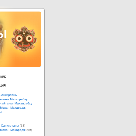
Ы
ия:
ция
Санкиртаны
танья Махапрабху
Чайтаньи Махапрабху
 Мохан Махарадж
ы
 Санкиртаны
(13)
 Мохан Махарадж
(99)