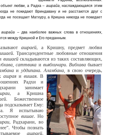
Шримати Радхика, возлюбленная.
, объект любви, а Радха –
ашрайа
, наслаждающаяся этим
когда не покидают Вриндавану и не расстаются друг с
огда не посещает Матхуру, а Кришна никогда не покидает
и
ашрайа
– два наиболее важных слова в отношениях,
тся между Кришной и Его преданным.
называют
ашраей
, а Кришну, предмет любви
вишаей
. Трансцендентные любовные отношения
и
вишаей
складываются из таких составляющих,
нубхава, саттвика
и
вьябхичари
.
Вибхава
бывает
амбана
и
уддипана
.
Аламбана,
в свою очередь,
ак
ашрая
и
вишая
.
В
ношениях Радхи и
харани занимает
шраи
,
а Кришна
аей
. Божественное
да подсказывает Ему:
а. Я испытываю
доступное
вишае
. Но
шраи
, Радхарани, во
нее”.
Чтобы познать
пытываемое
ашраей
,