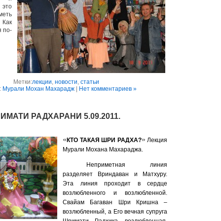
 это
еть
 Как
 по-
Метки:
лекции
,
новости
,
статьи
:
Мурали Мохан Махарадж
|
Нет комментариев »
МАТИ РАДХАРАНИ 5.09.2011.
«
»
КТО ТАКАЯ ШРИ РАДХА?
Лекция
Мурали Мохана Махараджа.
Неприметная линия
разделяет Вриндаван и Матхуру.
Эта линия проходит в сердце
возлюбленного и возлюбленной.
Свайам Багаван Шри Кришна –
возлюбленный, а Его вечная супруга