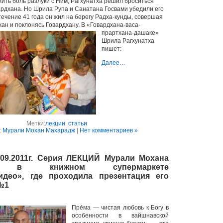
жить боль разлуки с Ним, Рагхунатха решил броситься
ардхана.
Но Шрила Рупа и Санатана Госвами убедили его
течение 41 года он жил на берегу Радха-кунды, совершая
ан и поклонясь Говардхану.
В «Говардхана-васа-
прартхана-дашаке»
Шрила Рагхунатха
пишет:
Далее…
Метки:
лекции
,
статьи
:
Мурали Мохан Махарадж
|
Нет комментариев »
.09.2011г. Серия ЛЕКЦИЙ Мурали Мохана
жа в книжном супермаркете
део», где проходила презентация его
 №1
Пре́ма — чистая любовь к Богу в
особенности в вайшнавской