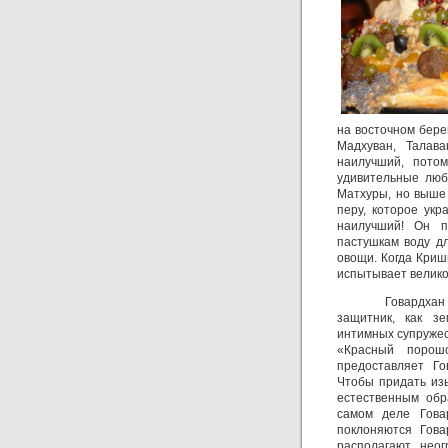
на восточном бере
Мадхуван, Талав
наилучший, пото
удивительные люб
Матхуры, но выше
перу, которое ук
наилучший! Он п
пастушкам воду дл
овощи. Когда Криш
испытывает великое
Говардхан
защитник, как зе
интимных супружеск
«Красный порошо
предоставляет Го
Чтобы придать изы
естественным обра
самом деле Гова
поклоняются Гова
располагают неог