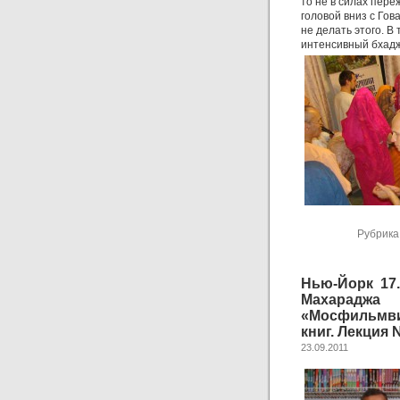
то не в силах пере
головой вниз с Гов
не делать этого.
В 
интенсивный бхадж
Рубрика
Нью-Йорк 17
Махарад
«Мосфильмви
книг. Лекция
23.09.2011