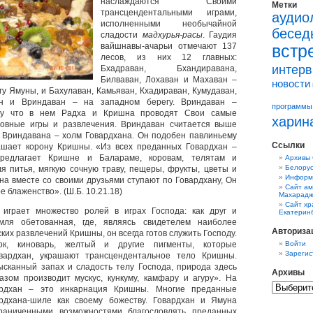
наслаждаются Своими
Метки
трансцендентальными играми,
аудио
исполненными необычайной
бесед
сладости
мадхурья-расы
. Гаудия
вайшнавы-ачарьи отмечают 137
встр
лесов, из них 12 главных:
интер
Бхадраван, Бхандиравана,
Билваван, Лохаван и Махаван –
новости
гу Ямуны, и Бахулаван, Камьяван, Кхадираван, Кумудаван,
ан и Вриндаван – на западном берегу. Вриндаван –
программы
му что в нем Радха и Кришна проводят Свои самые
харин
овные игры и развлечения. Вриндаван считается выше
 Вриндавана – холм Говардхана. Он подобен павлиньему
Ссылки
рашает корону Кришны. «Из всех преданных Говардхан –
редлагает Кришне и Балараме, коровам, телятам и
Архивы
Белорус
я питья, мягкую сочную траву, пещеры, фрукты, цветы и
Информа
на вместе со своими друзьями ступают по Говардхану, Он
Сайт ам
 блаженство». (Ш.Б. 10.21.18)
Махарад
Сайт хр
 играет множество
ролей в играх Господа: как друг и
Екатеринб
мля обетованная, где, являясь свидетелем наиболее
Авториза
их развлечений Кришны, он всегда готов служить Господу.
к, киноварь, желтый и другие пигменты, которые
Войти
Зарегис
вардхан, украшают трансцендентальное тело Кришны.
сканный запах и сладость телу Господа, природа здесь
Архивы
зом производит мускус, кункуму, камфару и агуру». На
рдхан – это инкарнация Кришны.
Многие преданные
рдхана-шиле как своему божеству. Говардхан и Ямуна
раниченными возможностями благословлять преданных