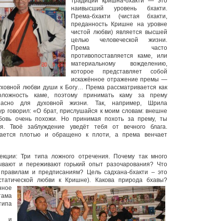
традиции кришна-бхакти — это
наивысший уровень бхакти.
Према-бхакти (чистая бхакти,
преданность Кришне на уровне
чистой любви) является высшей
целью человеческой жизни.
Према часто
противопоставляется каме, или
материальному вожделению,
которое представляет собой
искажённое отражение премы —
уховной любви души к Богу… Према рассматривается как
оложность каме, поэтому принимать каму за прему
пасно для духовной жизни. Так, например, Шрила
ур говорил: «О брат, прислушайся к моим словам: внешне
овь очень похожи. Но принимая похоть за прему, ты
я. Твоё заблуждение уведёт тебя от вечного блага.
ается плотью и обращено к плоти, а према венчает
екции: Три типа ложного отречения. Почему так много
вают и переживают горький опыт разочарования? Что
 правилам и предписаниям? Цель садхана-бхакти – это
кстатической любви к Кришне). Какова природа бхавы?
ное
ама
типа
е и