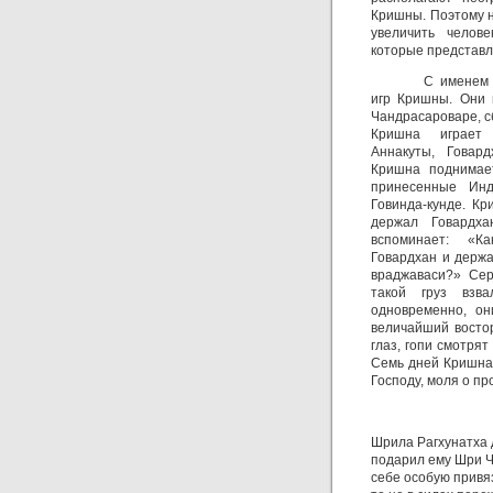
Кришны. Поэтому 
увеличить челов
которые представл
С именем 
игр Кришны. Они 
Чандрасароваре, с
Кришна играет 
Аннакуты, Говард
Кришна поднимает
принесенные Ин
Говинда-кунде. К
держал Говардха
вспоминает: «К
Говардхан и держат
враджаваси?» Сер
такой груз взв
одновременно, о
величайший восто
глаз, гопи смотрят
Семь дней Кришна 
Господу, моля о п
Шрила Рагхунатха 
подарил ему Шри Ч
себе особую привяз