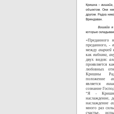
Кришна –
вишайа
объектом. Они ни
другом. Радха ник
Вриндаван.
Вишайа
которые складываю
«Преданного 
преданного, -
между
ашраей
как
вибхава, а
двух видов:
ал
проявляется к
любовных от
Кришны Рад
положение
а
является
виш
сознание Госпо
“Я - Кришн
наслаждение, 
наслаждение
а
много раз силь
счастье, ис